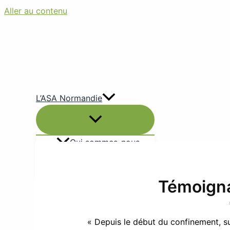
Aller au contenu
L’ASA Normandie
Qui sommes-nous
Nous contacter
Adhésion en ligne
Témoigna
Nous retrouver
Insertion
« Depuis le début du confinement, su