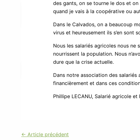
des gants, on se tourne le dos et on 
Emplois
quand je vais à la coopérative ou aut
Vous informer
Vous former
Dans le Calvados, on a beaucoup moin
Lien Normand
virus et heureusement ils s’en sont so
Activités
Nous les salariés agricoles nous ne 
nourrissent la population. Nous n’avon
dure que la crise actuelle.
Activités à venir
Nos activités passées
Dans notre association des salariés a
Contact
financièrement et dans ces condition
Phillipe LECANU, Salarié agricole et
←
Article précédent