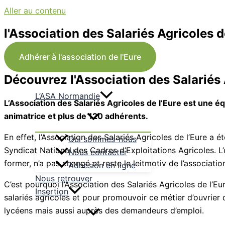
Aller au contenu
l'Association des Salariés Agricoles d
Adhérer à l'association de l'Eure
Découvrez l'Association des Salariés 
L’ASA Normandie
L’Association des Salariés Agricoles de l’Eure est une é
animatrice et plus de 120 adhérents.
En effet, l’Association des Salariés Agricoles de l’Eure a 
Qui sommes-nous
Syndicat National des Cadres d’Exploitations Agricoles. L’ob
Nous contacter
former, n’a pas changé et reste le leitmotiv de l’associatio
Adhésion en ligne
Nous retrouver
C’est pourquoi l’Association des Salariés Agricoles de l’E
Insertion
salariés agricoles et pour promouvoir ce métier d’ouvrier d
lycéens mais aussi auprès des demandeurs d’emploi.