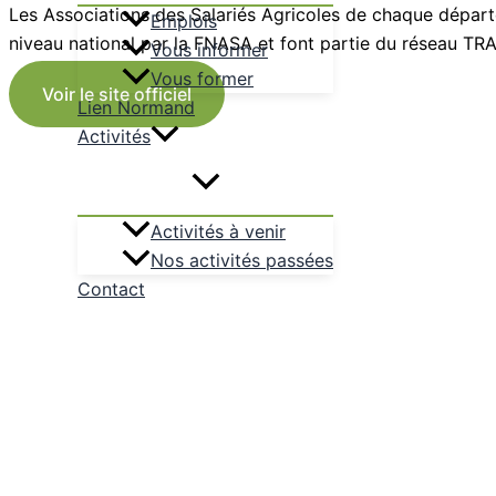
Les Associations des Salariés Agricoles de chaque dépar
Emplois
niveau national par la FNASA et font partie du réseau TR
Vous informer
Vous former
Voir le site officiel
Lien Normand
Activités
Activités à venir
Nos activités passées
Contact