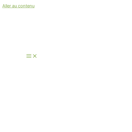
Aller au contenu
Les activités passées de l'ASA
Normandie