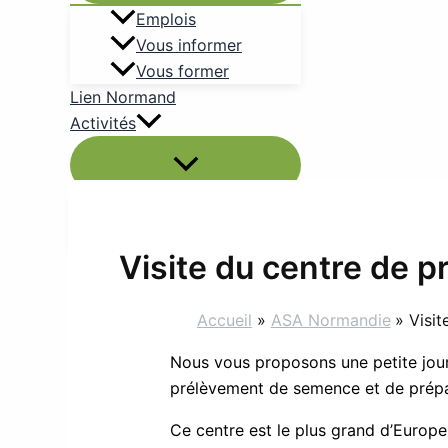
Emplois
Vous informer
Vous former
Lien Normand
Activités
Activités à venir
Nos activités passées
Visite du centre de p
Contact
Accueil
ASA Normandie
Visit
Nous vous proposons une petite jour
prélèvement de semence et de prépara
Ce centre est le plus grand d’Europe