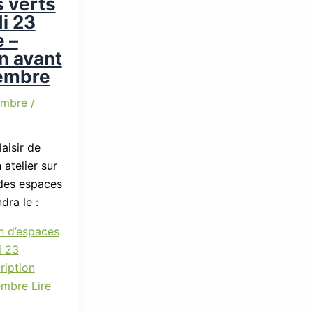
 verts
i 23
 –
on avant
vembre
embre
/
aisir de
 atelier sur
des espaces
ndra le :
on d’espaces
i 23
ription
embre
Lire