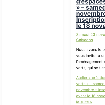
d’espaces
» – samed
novembre
Inscripti
le 18 no
Samedi 23 nov
Calvados
Nous avons le pl
vous inviter à un
l’aménagement 
verts, qui se tie
Atelier « créati
verts » – samed
novembre – Insc
avant le 18 nov
la suite »