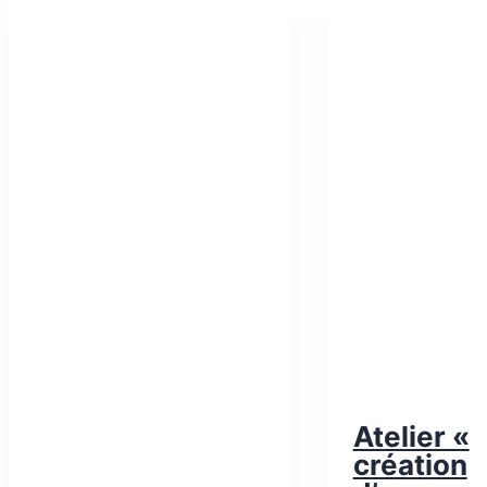
Atelier «
création