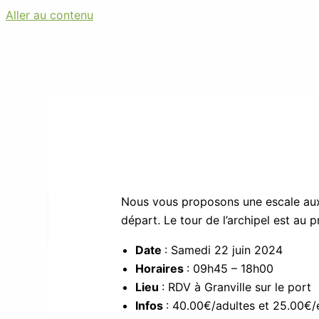
Aller au contenu
L’ASA Normandie
Qui sommes-nous
Nous vous proposons une escale aux î
Nous contacter
départ. Le tour de l’archipel est a
Adhésion en ligne
Date
: Samedi 22 juin 2024
Nous retrouver
Horaires
: 09h45 – 18h00
Insertion
Lieu
: RDV à Granville sur le port
Infos
: 40.00€/adultes et 25.00€/