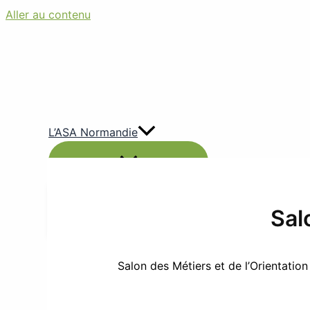
Aller au contenu
L’ASA Normandie
Qui sommes-nous
Nous contacter
Sal
Adhésion en ligne
Nous retrouver
Insertion
Salon des Métiers et de l’Orientation