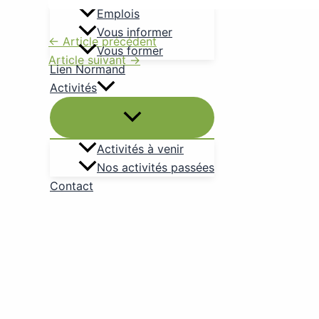
Emplois
Vous informer
←
Article précédent
Vous former
Article suivant
→
Lien Normand
Activités
Activités à venir
Nos activités passées
Contact